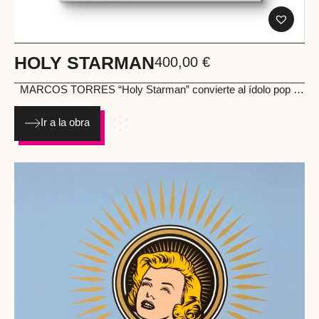
HOLY STARMAN
400,00
€
MARCOS TORRES
“Holy Starman” convierte al ídolo pop en
figura sagrada. Un homenaje a las leyendas musicales
elevadas a santo moderno. Nostalgia, admiración y cultura
Ir a la obra
pop se funden en una imagen potente. Obra entregada
enmarcada con cristal. Dimensiones (cm): 85 x 45