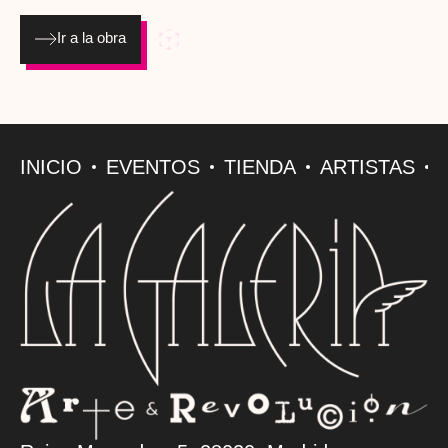
al deseo, la feminidad y el mito eterno de Hollywood,
reinterpretado desde un lenguaje street-pop lleno de fuerza y
Ir a la obra
sensibilidad. Obra entregada enmarcada con cristal.
Dimensiones (cm): 85 x 45 Año: 2024
INICIO
EVENTOS
TIENDA
ARTISTAS