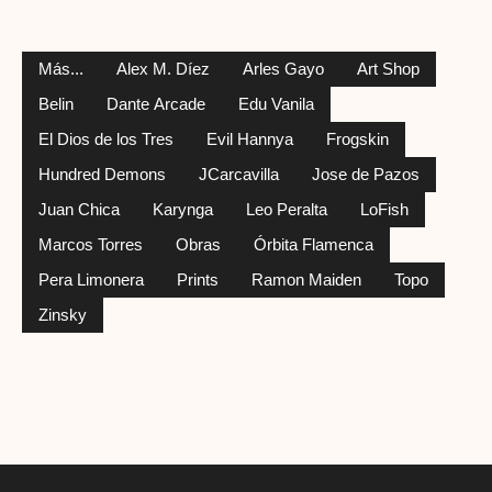
Más...
Alex M. Díez
Arles Gayo
Art Shop
Belin
Dante Arcade
Edu Vanila
El Dios de los Tres
Evil Hannya
Frogskin
Hundred Demons
JCarcavilla
Jose de Pazos
Juan Chica
Karynga
Leo Peralta
LoFish
Marcos Torres
Obras
Órbita Flamenca
Pera Limonera
Prints
Ramon Maiden
Topo
Zinsky