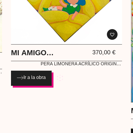
MI AMIGO
370,00
€
IMAGINARIO
PERA LIMONERA
ACRÍLICO ORIGINAL
ILLUSTRATIONS
Ir a la obra
r:
ca
o:
4