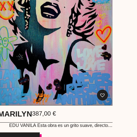
MARILYN
387,00
€
EDU VANILA
Esta obra es un grito suave, directo al
corazón. Una Marilyn reinventada por Edu Vanila, donde
el glamour clásico se mezcla con mensajes de libertad,