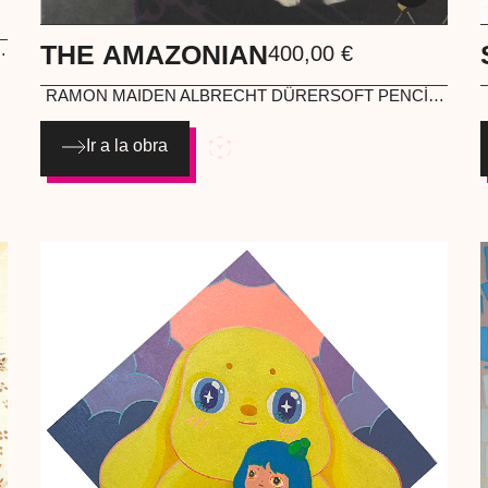
THE AMAZONIAN
400,00
€
y
RAMON MAIDEN
ALBRECHT DÜRERSOFT PENCİLS
y
ON A REPRİNTED POSTER ORIGINAL
ILLUSTRATION
Ir a la obra
0
4