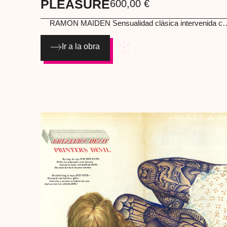
PLEASURE
600,00
€
RAMON MAIDEN
Sensualidad clásica intervenida con
precisión casi ritual. El cuerpo, aparentemente delicado,
se convierte en armadura simbólica: patrones 
Ir a la obra
estructuras que hablan de deseo, poder 
transformación. Una pieza donde lo erótico y lo
antropológico conviven sin pedir permiso. Albrecht
Dürersoft lápices En póster Dimensiones (cm): 35 x 5
Año: 202