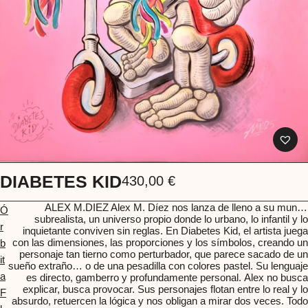
DIABETES KID
430,00
€
ALEX M.DIEZ
Alex M. Díez nos lanza de lleno a su mundo
Ó
subrealista, un universo propio donde lo urbano, lo infantil y lo
r
inquietante conviven sin reglas. En Diabetes Kid, el artista juega
con las dimensiones, las proporciones y los símbolos, creando un
b
personaje tan tierno como perturbador, que parece sacado de un
it
sueño extraño… o de una pesadilla con colores pastel. Su lenguaje
a
es directo, gamberro y profundamente personal. Alex no busca
explicar, busca provocar. Sus personajes flotan entre lo real y lo
F
absurdo, retuercen la lógica y nos obligan a mirar dos veces. Todo