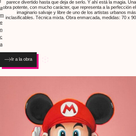
l
parece divertido hasta que deja de serlo. Y ahí está la magia. Una
obra potente, con mucho carácter, que representa a la perfección el
a
imaginario salvaje y libre de uno de los artistas urbanos más
m
inclasificables. Técnica mixta. Obra enmarcada, medidas: 70 x 90
e
n
c
a
Ir a la obra