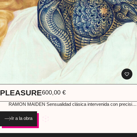
PLEASURE
600,00
€
RAMON MAIDEN
Sensualidad clásica intervenida con precisión
casi ritual. El cuerpo, aparentemente delicado, se convierte en
armadura simbólica: patrones y estructuras que hablan de deseo,
Ir a la obra
poder y transformación. Una pieza donde lo erótico y lo
antropológico conviven sin pedir permiso. Albrecht Dürersoft lápices
En póster Dimensiones (cm): 35 x 50 Año: 2024