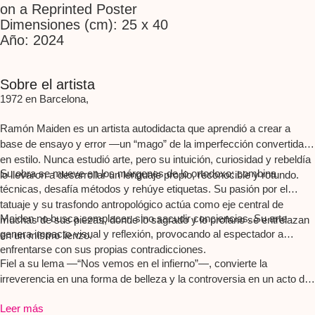
on a Reprinted Poster
Dimensiones (cm): 25 x 40
Año: 2024
Sobre el artista
1972 en Barcelona, ​​
Ramón Maiden es un artista autodidacta que aprendió a crear a
base de ensayo y error —un “mago” de la imperfección convertida
en estilo. Nunca estudió arte, pero su intuición, curiosidad y rebeldía
Su obra se mueve en los márgenes de lo ortodoxo: combina
lo llevaron a desarrollar un lenguaje propio, reconocible y rotundo.
técnicas, desafía métodos y rehúye etiquetas. Su pasión por el
tatuaje y su trasfondo antropológico actúa como eje central de
Maiden no busca complacer, sino sacudir conciencias. Su arte
muchas de sus piezas, donde lo sagrado y lo profano se entrelazan
genera impacto visual y reflexión, provocando al espectador a
en un mismo lienzo.
enfrentarse con sus propias contradicciones.
Fiel a su lema —“Nos vemos en el infierno”—, convierte la
irreverencia en una forma de belleza y la controversia en un acto de
libertad creativa.
Leer más