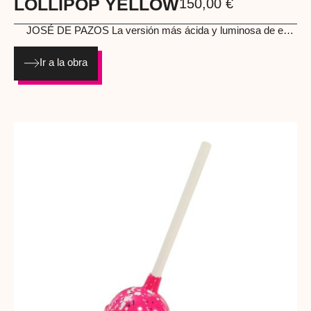
LOLLIPOP YELLOW
150,00
€
JOSÉ DE PAZOS
La versión más ácida y luminosa de esta
colección. Un lollipop amarillo neón que parece derretirse,
fusionando infancia, cultura pop y estética street. Perfecta
Ir a la obra
para empezar o ampliar una colección de art toys
contemporáneos. Resina pintada a mano Año: 2025