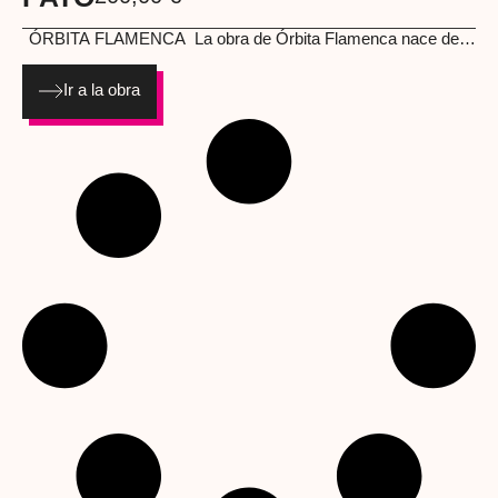
ÓRBITA FLAMENCA
La obra de Órbita Flamenca nace de la
unión entre cerámica tradicional, cultura popular y estética del
tatuaje clásico. Cada pieza está pintada a mano, una a una,
Ir a la obra
convirtiendo objetos cotidianos en pequeñas reliquias
emocionales. Azulejos, jarrones y piezas cerámicas se
transforman en soportes donde habitan frases sinceras,
mensajes de amor, humor andaluz y una iconografía muy
cercana al exvoto y al tattoo old school. Su trabajo no busca la
perfección industrial, sino la huella humana, el trazo visible y el
valor de lo hecho con calma y sentimiento. Son obras que
decoran, sí, pero sobre todo acompañan.