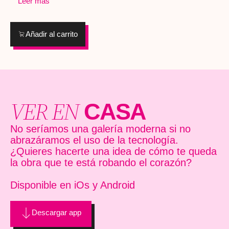
Leer más
personajes en objetos reciclados de la vida cotidiana:
receta mágica para el equilibrio perfecto entre los códigos
monopatines, extintores…
contemporáneos y el arte callejero espontáneo,
denunciando los excesos de nuestra sociedad capitalista,
Añadir al carrito
pero con un ligero toque de humor, creando situaciones
divertidas, a menudo absurdas.
VER EN
CASA
No seríamos una galería moderna si no
abrazáramos el uso de la tecnología.
¿Quieres hacerte una idea de cómo te queda
la obra que te está robando el corazón?
Disponible en iOs y Android
Descargar app