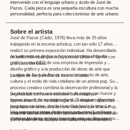
intervenido con el lenguaje urbano y ácido de José de
Pazos. Cada pieza es una pequeña escultura con mucha
personalidad, perfecta para coleccionistas de arte urbano.
Sobre el artista
José de Pazos (Cádiz, 1976) lleva más de 25 años
trabajando en la escena artística, con tan sólo 17 años
realizó su primera exposición individual. Ha desarrollado
Actualmente se dedica a tiempo completo al diseño
un estilo individual que incluye obras Urban Pop Art con
gráfico como CEO de una empresa de impresión y
una clara identidad.
diseño gráfico y a la producción de obras de arte que
La obra de José de Pazos es un compuesto de arte,
cuelgan de las paredes de todo el mundo.
cultura y el estilo de vida cotidiano de un artista pop. Su
proceso creativo combina la observación profesional y la
Su obra transmite una sensación de magia con humor y
originalidad, con una irresistible curiosidad por
ligeros toques de nostalgia infantil. Trabaja en diferentes
expresarse. Esto ha dado lugar a su notable capacidad
lenguajes visuales, desde el acrílico hasta la tinta. La
para fusionar la escena del arte callejero con el arte Pop,
Usa superposiciones de texturas con stencil, collages y
mayoría de las obras están ejecutadas con pintura en
creando una excelente intersección entre nuestro mundo
distintas técnicas mixtas, haciendo que su obra sea muy
spray sobre lienzos, maderas o papeles de diversos
y el mundo de los dibujos animados, representando la
reconocible y con un marcado estilo.
gramajes y texturas, aunque a veces nos deleita con sus
carga emocional de nuestra infancia, encontrando así la