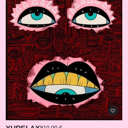
YURELAX
810,00
€