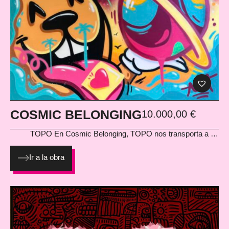
COSMIC BELONGING
10.000,00
€
TOPO
En Cosmic Belonging, TOPO nos transporta a un
universo donde lo humano y lo cósmico se funden. La escena,
llena de símbolos celestiales, corazones y expresiones naïf,
Ir a la obra
transmite la idea de pertenecer a algo más grande que
nosotros mismos. Una obra monumental que condensa todo
el imaginario del artista: espiritualidad urbana, color, optimismo
y mensaje. Técnica: Spray sobre lienzo con bastidor Medidas:
195 × 130 cm