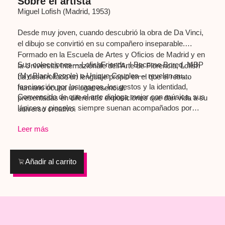
Sobre el artista
Miguel Lofish (Madrid, 1953)
Desde muy joven, cuando descubrió la obra de Da Vinci,
el dibujo se convirtió en su compañero inseparable.
Formado en la Escuela de Artes y Oficios de Madrid y en
Sus colecciones —LofishFriends, I Become Bored, MBP
la Università Internazionale dell’Arte de Florencia, Lofish
(My Black People) o Unique Couples— revelan su
ha desarrollado un lenguaje propio en el que el retrato
fascinación por los rasgos, los gestos y la identidad,
humano ocupa un lugar esencial.
Convencido de que el arte dialoga mejor con música, sus
presentadas en diferentes exposiciones que dan vida a su
lápices y pinceles siempre suenan acompañados por
universo creativo.
melodías que marcan el ritmo de cada trazo. Como diría
Leer más
Frank Zappa: “Music is the best!”
Añadir al carrito