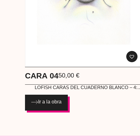
CARA 04
50,00
€
LOFISH
CARAS DEL CUADERNO BLANCO – 4:2
PRINT EN PAPEL HAHNEMÜHLE PHOTO MAT
FIBRE 200
Ir a la obra