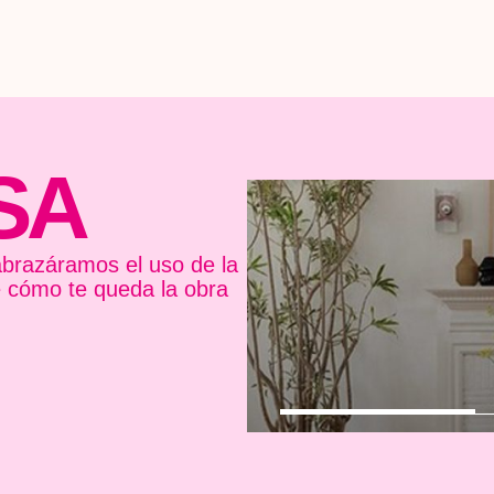
SA
brazáramos el uso de la
e cómo te queda la obra