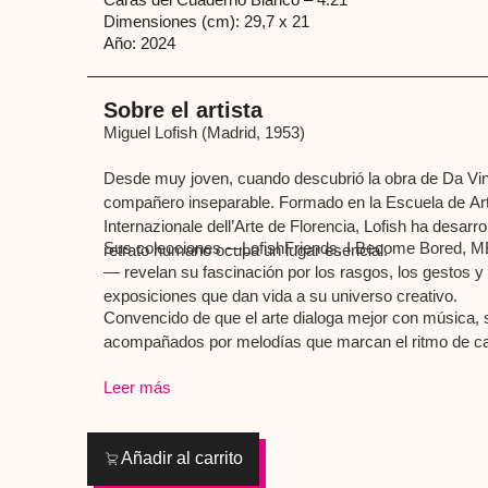
Dimensiones (cm): 29,7 x 21
Año: 2024
Sobre el artista
Miguel Lofish (Madrid, 1953)
Desde muy joven, cuando descubrió la obra de Da Vinci
compañero inseparable. Formado en la Escuela de Arte
Internazionale dell’Arte de Florencia, Lofish ha desarro
Sus colecciones —LofishFriends, I Become Bored, M
retrato humano ocupa un lugar esencial.
— revelan su fascinación por los rasgos, los gestos y 
exposiciones que dan vida a su universo creativo.
Convencido de que el arte dialoga mejor con música, 
acompañados por melodías que marcan el ritmo de ca
“Music is the best!”
Leer más
Añadir al carrito