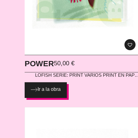
POWER
50,00
€
LOFISH
SERIE: PRINT VARIOS PRINT EN PAPE
300
Ir a la obra