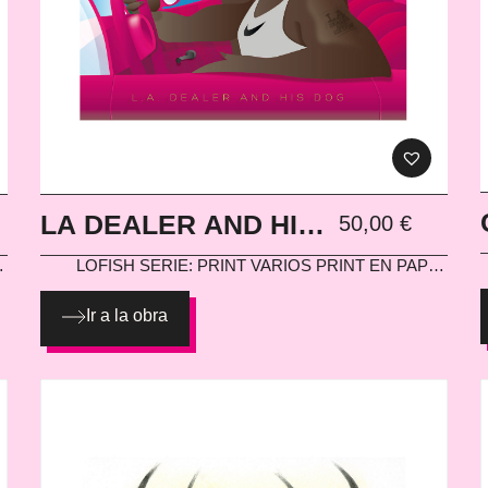
LA DEALER AND HIS
50,00
€
DOG
L
LOFISH
SERIE: PRINT VARIOS PRINT EN PAPEL
G
300G
Ir a la obra