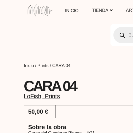
TIENDA
AR
INICIO
Inicio
/
Prints
/ CARA 04
CARA 04
LoFish
,
Prints
50,00
€
Sobre la obra
Caras del Cuaderno Blanco – 4:21