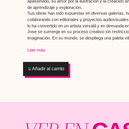
apasionado, su amor por la ilustración y la creación art
de aprendizaje y exploración.
Sus obras han sido expuestas en diversas galerías, ha
colaborando con editoriales y proyectos audiovisuales.
lo ha convertido en un artista versátil y en demanda en 
Jose se sumerge en su proceso creativo sin restriccion
imaginación. En su mundo, se despliega una paleta vib
fantásticas, escenas con un toque de humor que añade
Leer más
Carcavilla, a través de su arte, nos invita a explorar 
originalidad.
Añadir al carrito