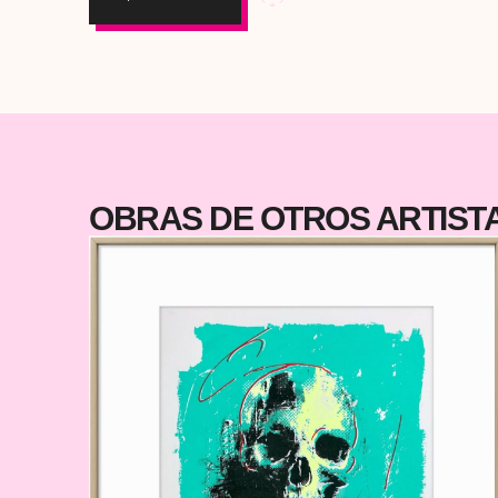
primero por los ojos y se queda dando vueltas en 
cabeza. Carcavilla juega con la estética naïf para habla
sin filtros, de lo que preferimos no mirar demasiado 
cerca. Cada pieza está realizada en técnica mixta sobre
lienzo de 40 x 40 cm, con un formato perfecto tanto pa
colgar de forma individual como para crear un dípti
lleno de fuerza visual. Y sí… están a un precio súper
guay, de esos que hacen que regalar arte 
OBRAS DE OTROS ARTIS