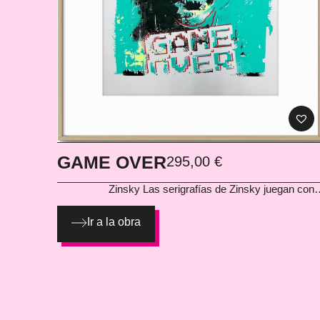
GAME OVER
295,00
€
Zinsky
Las serigrafías de Zinsky juegan con la
iconografía clásica de la calavera para lanzar un mensa
directo sobre la fragilidad de la vida y el espíritu rebel
Ir a la obra
de nuestra época. Con una estética cruda 
contemporánea, estas piezas mezclan el lenguaje de
street art con el pop más oscuro, convirtiendo cada ob
en una declaración visual potente y sin concesione
Serigrafía sobre papel en 3 y 4 colores. Obra enmarcada
con cristal y marco de madera. Medidas: 45 x 35 cm ·
Año: 2024