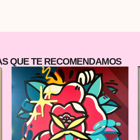
la
r,
de
ra
co
(o
autorregalarse) sea todavía más fácil.
TAS QUE TE RECOMENDAMOS