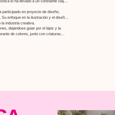
ística lo ha llevado a un constante viaje
 participado en proyecto de diseño,
 Su enfoque en la ilustración y el diseño
la industria creativa.
es, dejándose guiar por el lápiz y la
rante de colores, junto con criaturas
 diversión a cada trazo. Jose
un universo lleno de imaginación y