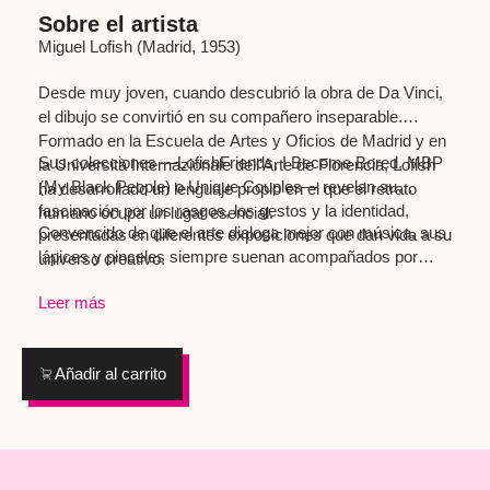
Sobre el artista
Miguel Lofish (Madrid, 1953)
Desde muy joven, cuando descubrió la obra de Da Vinci,
el dibujo se convirtió en su compañero inseparable.
Formado en la Escuela de Artes y Oficios de Madrid y en
Sus colecciones —LofishFriends, I Become Bored, MBP
la Università Internazionale dell’Arte de Florencia, Lofish
(My Black People) o Unique Couples— revelan su
ha desarrollado un lenguaje propio en el que el retrato
fascinación por los rasgos, los gestos y la identidad,
humano ocupa un lugar esencial.
Convencido de que el arte dialoga mejor con música, sus
presentadas en diferentes exposiciones que dan vida a su
lápices y pinceles siempre suenan acompañados por
universo creativo.
melodías que marcan el ritmo de cada trazo. Como diría
Leer más
Frank Zappa: “Music is the best!”
Añadir al carrito