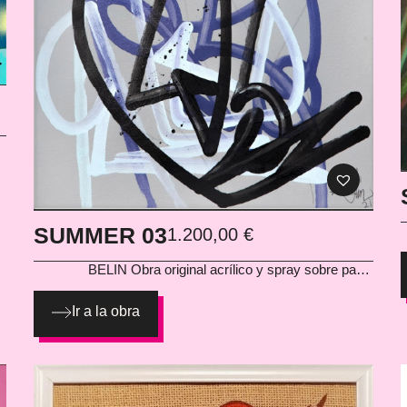
y
s
al
al
SUMMER 03
1.200,00
€
 cm
BELIN Obra original acrílico y spray sobre papel
enmarcada
Ir a la obra