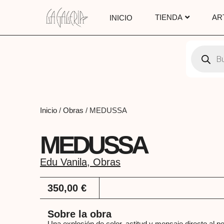
TIENDA
AR
INICIO
Inicio
/
Obras
/ MEDUSSA
MEDUSSA
Edu Vanila
,
Obras
350,00
€
Sobre la obra
Una explosión de color, actitud y mensaje directo al p