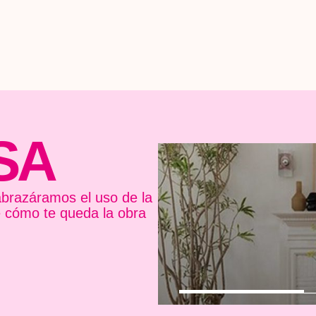
SA
brazáramos el uso de la
e cómo te queda la obra