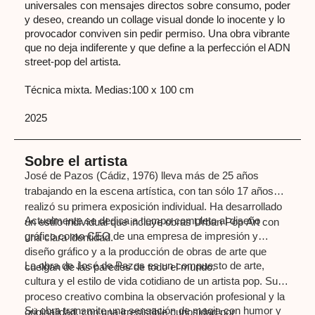
universales con mensajes directos sobre consumo, poder
y deseo, creando un collage visual donde lo inocente y lo
provocador conviven sin pedir permiso. Una obra vibrante
que no deja indiferente y que define a la perfección el ADN
street-pop del artista.
Técnica mixta. Medias:100 x 100 cm
2025
Sobre el artista
José de Pazos (Cádiz, 1976) lleva más de 25 años
trabajando en la escena artística, con tan sólo 17 años
realizó su primera exposición individual. Ha desarrollado
Actualmente se dedica a tiempo completo al diseño
un estilo individual que incluye obras Urban Pop Art con
gráfico como CEO de una empresa de impresión y
una clara identidad.
diseño gráfico y a la producción de obras de arte que
La obra de José de Pazos es un compuesto de arte,
cuelgan de las paredes de todo el mundo.
cultura y el estilo de vida cotidiano de un artista pop. Su
proceso creativo combina la observación profesional y la
Su obra transmite una sensación de magia con humor y
originalidad, con una irresistible curiosidad por