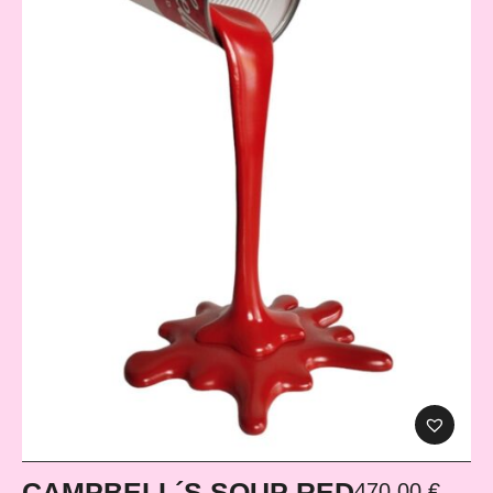
CAMPBELL´S SOUP RED
470,00
€