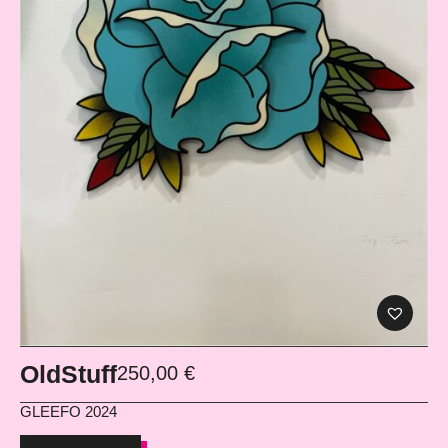
OldStuff
250,00
€
GLEEFO
2024