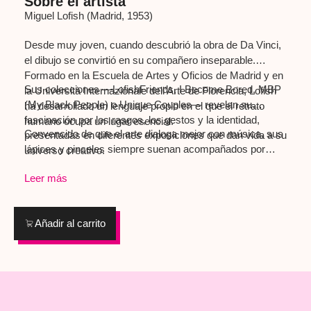
Sobre el artista
Miguel Lofish (Madrid, 1953)
Desde muy joven, cuando descubrió la obra de Da Vinci,
el dibujo se convirtió en su compañero inseparable.
Formado en la Escuela de Artes y Oficios de Madrid y en
Sus colecciones —LofishFriends, I Become Bored, MBP
la Università Internazionale dell’Arte de Florencia, Lofish
(My Black People) o Unique Couples— revelan su
ha desarrollado un lenguaje propio en el que el retrato
fascinación por los rasgos, los gestos y la identidad,
humano ocupa un lugar esencial.
Convencido de que el arte dialoga mejor con música, sus
presentadas en diferentes exposiciones que dan vida a su
lápices y pinceles siempre suenan acompañados por
universo creativo.
melodías que marcan el ritmo de cada trazo. Como diría
Leer más
Frank Zappa: “Music is the best!”
Añadir al carrito