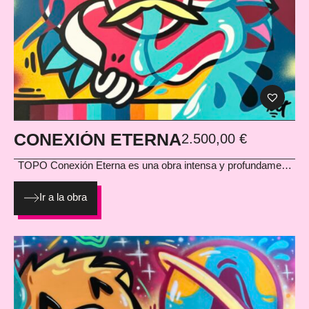
CONEXIÓN ETERNA
2.500,00
€
TOPO
Conexión Eterna es una obra intensa y profundamente
simbólica. El corazón atravesado y anudado se convierte en
metáfora de los lazos que nos unen más allá del tiempo y el
Ir a la obra
espacio. El contraste cromático y el trazo gestual refuerzan la
carga emocional de la pieza, transformándola en una
declaración visual sobre el amor, la unión y la resiliencia.
Técnica: Acrílico y spray sobre lienzo con bastidor Medidas:
70 × 70 cm