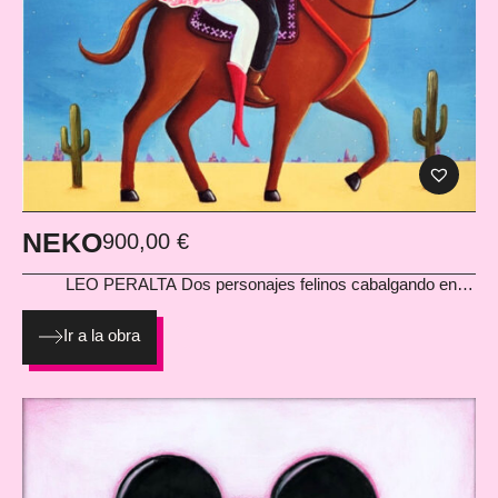
NEKO
900,00
€
LEO PERALTA
Dos personajes felinos cabalgando entre
fantasía y western onírico. Neko es narrativa pura: romántica,
cinematográfica y con ese toque mágico que convierte la
Ir a la obra
escena en un pequeño cuento visual. El acrílico aporta
intensidad cromática y profundidad, haciendo que la
composición brille con un aire vintage y encantador. Una pieza
que enamora a primera vista. Acrílico sobre lienzo