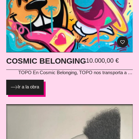
COSMIC BELONGING
10.000,00
€
TOPO
En Cosmic Belonging, TOPO nos transporta a un
universo donde lo humano y lo cósmico se funden. La escena,
llena de símbolos celestiales, corazones y expresiones naïf,
Ir a la obra
transmite la idea de pertenecer a algo más grande que
nosotros mismos. Una obra monumental que condensa todo
el imaginario del artista: espiritualidad urbana, color, optimismo
y mensaje. Técnica: Spray sobre lienzo con bastidor Medidas:
195 × 130 cm