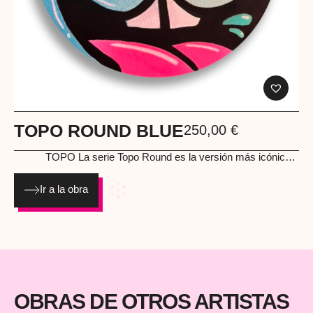
TOPO ROUND BLUE
250,00
€
TOPO
La serie Topo Round es la versión más icónica y
accesible del universo de TOPO. Tres ediciones en color Blue,
Pink y Yellow que mantienen la esencia del artista: personajes
Ir a la obra
sonrientes, líneas limpias y una estética pop-street que
funciona como un auténtico sello de identidad. Cada pieza es
un pequeño manifiesto de alegría urbana, pensada para
coleccionistas que quieren empezar o completar su colección
con una obra directa, fresca y con mucho carácter. Medida: 15
cm. Spray y acrílico sobre lienzo con bastidor 2025
OBRAS DE OTROS ARTISTAS