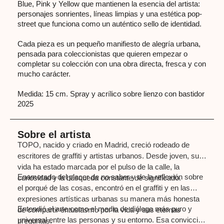
Blue, Pink y Yellow que mantienen la esencia del artista:
personajes sonrientes, líneas limpias y una estética pop-
street que funciona como un auténtico sello de identidad.
Cada pieza es un pequeño manifiesto de alegría urbana,
pensada para coleccionistas que quieren empezar o
completar su colección con una obra directa, fresca y con
mucho carácter.
Medida: 15 cm. Spray y acrílico sobre lienzo con bastidor
2025
Sobre el artista
TOPO, nacido y criado en Madrid, creció rodeado de
escritores de graffiti y artistas urbanos. Desde joven, su
vida ha estado marcada por el pulso de la calle, la
Enamorado del placer de no saber y de la reflexión sobre
curiosidad y la búsqueda constante de significado.
el porqué de las cosas, encontró en el graffiti y en las
expresiones artísticas urbanas su manera más honesta
Entendió el arte como el medio de diálogo más puro y
de compartir entusiasmo por la vida y sus eternas
universal entre las personas y su entorno. Esa convicción
preguntas.