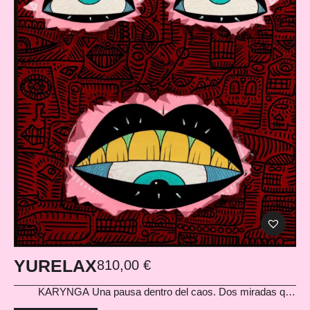
YURELAX
810,00
€
KARYNGA
Una pausa dentro del caos. Dos miradas que
parecen observarlo todo, flotando entre patrones y colores