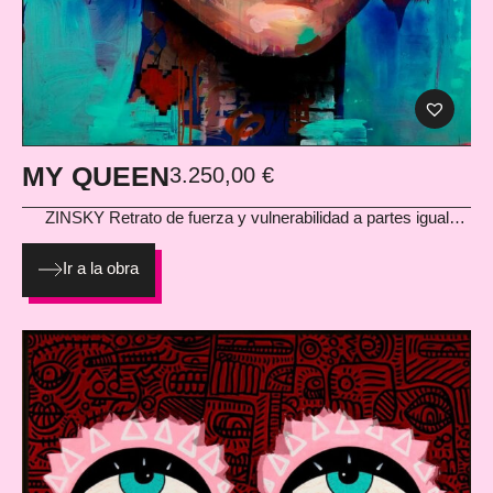
MY QUEEN
3.250,00
€
ZINSKY
Retrato de fuerza y vulnerabilidad a partes iguales.
My Queen es un homenaje a la mujer contemporánea:
poderosa, imperfecta, bella y marcada por el ruido del mundo.
Ir a la obra
Colores vibrantes, capas de graffiti y una mirada que te
atraviesa. Una pieza única, protagonista absoluta de cualquier
espacio. Medidas 1oo x 80cm 2025