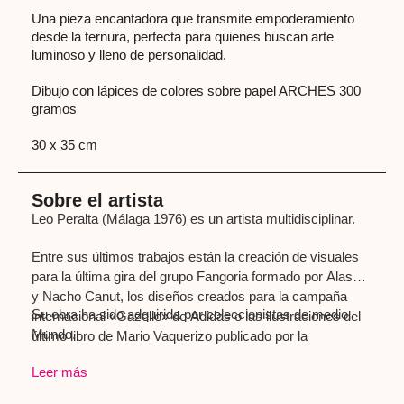
Una pieza encantadora que transmite empoderamiento
desde la ternura, perfecta para quienes buscan arte
luminoso y lleno de personalidad.
Dibujo con lápices de colores sobre papel ARCHES 300
gramos
30 x 35 cm
Sobre el artista
Leo Peralta (Málaga 1976) es un artista multidisciplinar.
Entre sus últimos trabajos están la creación de visuales
para la última gira del grupo Fangoria formado por Alaska
y Nacho Canut, los diseños creados para la campaña
Su obra ha sido adquirida por coleccionistas de medio
internacional «Gazelle» de Adidas o las ilustraciones del
Mundo.
último libro de Mario Vaquerizo publicado por la
editorialPlaneta. El programa de TVE «La aventura del
Leer más
saber» dedicó un monográfico a su obra, que ha
aparecido en diversas publicaciones nacionales e