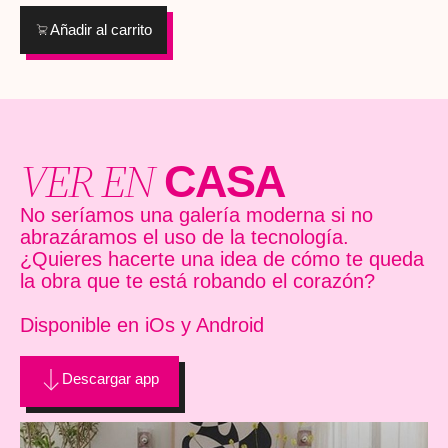
internacionales y que ha sido expuesta en galerías y
Añadir al carrito
museos tales como el Museo Thyssen de Málaga o La
Fresh Gallery deMadrid, además de colaborar con
centros culturales entre los que se encuentra el Centre
Pompidou de Málaga.
VER EN
CASA
No seríamos una galería moderna si no
abrazáramos el uso de la tecnología.
¿Quieres hacerte una idea de cómo te queda
la obra que te está robando el corazón?
Disponible en iOs y Android
Descargar app