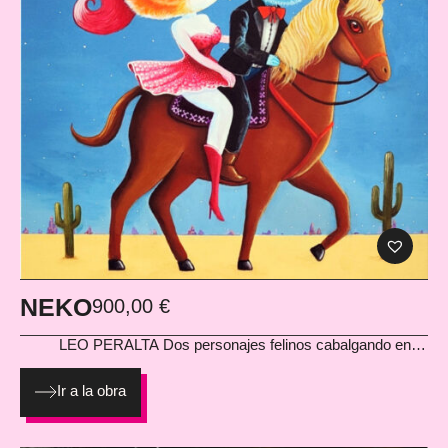
NEKO
900,00
€
LEO PERALTA
Dos personajes felinos cabalgando entre
fantasía y western onírico. Neko es narrativa pura: romántica,
cinematográfica y con ese toque mágico que convierte la
Ir a la obra
escena en un pequeño cuento visual. El acrílico aporta
intensidad cromática y profundidad, haciendo que la
composición brille con un aire vintage y encantador. Una pieza
que enamora a primera vista. Acrílico sobre lienzo