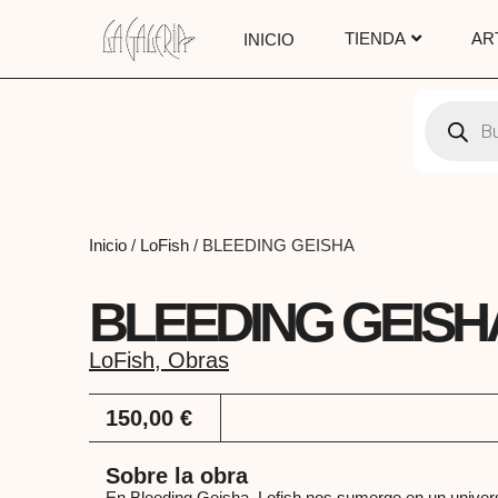
TIENDA
AR
INICIO
Inicio
/
LoFish
/ BLEEDING GEISHA
BLEEDING GEISH
LoFish
,
Obras
150,00
€
Sobre la obra
En Bleeding Geisha, Lofish nos sumerge en un univers