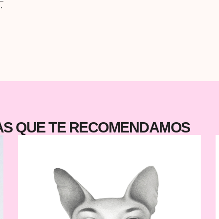
La
 y
da
o
o
to
to
de
te
ta
 y
ca
TAS QUE TE RECOMENDAMOS
n
s
ad
cm