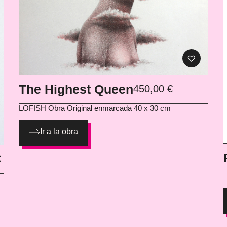
The Highest Queen
450,00
€
LOFISH
Obra Original enmarcada 40 x 30 cm
Ir a la obra
€