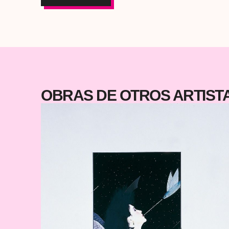
desde lo esencial, perfecta para espacios que busca
equilibrio y serenidad. Técnica pastel sobre papel
enmarcado con cristal. Medidas: 78 x 96 c
OBRAS DE OTROS ARTIS