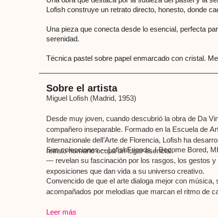
Lofish construye un retrato directo, honesto, donde 
Una pieza que conecta desde lo esencial, perfecta par
serenidad.
Técnica pastel sobre papel enmarcado con cristal. M
Sobre el artista
Miguel Lofish (Madrid, 1953)
Desde muy joven, cuando descubrió la obra de Da Vinci
compañero inseparable. Formado en la Escuela de Arte
Internazionale dell’Arte de Florencia, Lofish ha desarro
Sus colecciones —LofishFriends, I Become Bored, M
retrato humano ocupa un lugar esencial.
— revelan su fascinación por los rasgos, los gestos y 
exposiciones que dan vida a su universo creativo.
Convencido de que el arte dialoga mejor con música, 
acompañados por melodías que marcan el ritmo de ca
“Music is the best!”
Leer más