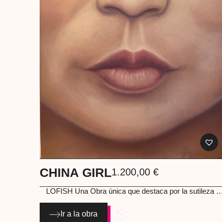
CHINA GIRL
1.200,00
€
LOFISH
Una Obra única que destaca por la sutileza del
pastel y la sensibilidad en el tratamiento de la piel. Lofi
construye un retrato directo, honesto, donde cada mat
Ir a la obra
suma calma y profundidad. Una pieza que conecta