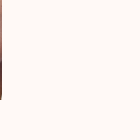
sh
iz