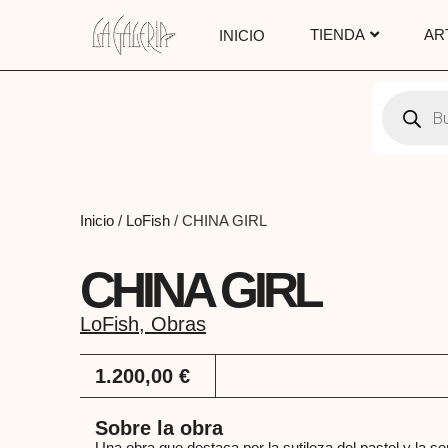
TIENDA
AR
INICIO
Inicio
/
LoFish
/ CHINA GIRL
CHINA GIRL
LoFish
,
Obras
1.200,00
€
Sobre la obra
Una obra que destaca por la sutileza del pastel y la sens