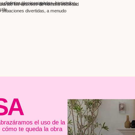
 y distintas técnicas mixtas, haciendo
sus personajes en objetos reciclados de
nciando los excesos de nuestra sociedad
tilo.
o situaciones divertidas, a menudo
SA
brazáramos el uso de la
e cómo te queda la obra