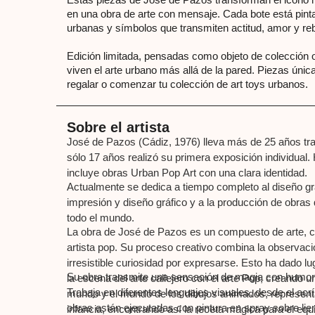
en una obra de arte con mensaje. Cada bote está pint
urbanas y símbolos que transmiten actitud, amor y reb
Edición limitada, pensadas como objeto de colección 
viven el arte urbano más allá de la pared. Piezas úni
regalar o comenzar tu colección de art toys urbanos.
Sobre el artista
José de Pazos (Cádiz, 1976) lleva más de 25 años trab
sólo 17 años realizó su primera exposición individual. 
incluye obras Urban Pop Art con una clara identidad.
Actualmente se dedica a tiempo completo al diseño 
impresión y diseño gráfico y a la producción de obras
todo el mundo.
La obra de José de Pazos es un compuesto de arte, cult
artista pop. Su proceso creativo combina la observació
irresistible curiosidad por expresarse. Esto ha dado l
Su obra transmite una sensación de magia con humor y 
la escena del arte callejero con el arte Pop, creando 
Trabaja en diferentes lenguajes visuales, desde el acríl
mundo y el mundo de los dibujos animados, represent
obras están ejecutadas con pintura en spray sobre li
infancia, encontrando así la receta mágica para el equi