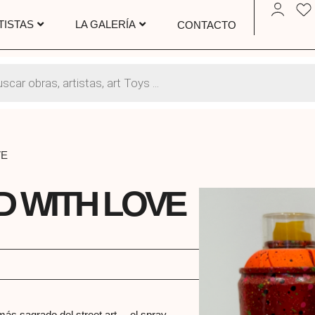
TISTAS
LA GALERÍA
CONTACTO
VE
D WITH LOVE
más sagrado del street art —el spray—