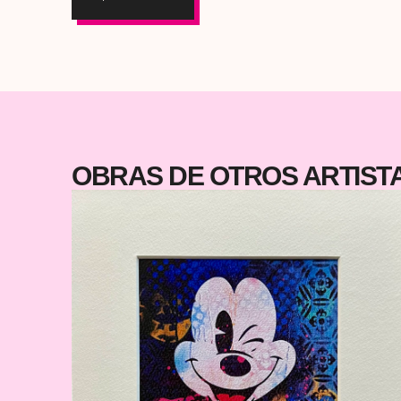
urbanas y símbolos que transmiten actitud, amor 
rebeldía. Edición limitada, pensadas como objeto de
colección o como regalo perfecto para quienes viven 
arte urbano más allá de la pared. Piezas únicas
Pintadas a mano. Perfectas para regalar o comenzar t
colección de art toys urbano
OBRAS DE OTROS ARTIS