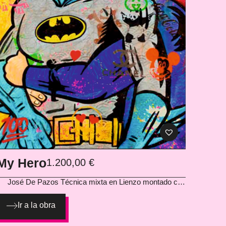
My Hero
1.200,00
€
José De Pazos
Técnica mixta en Lienzo montado con
bastidor 100 x 70 cm
Ir a la obra