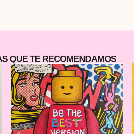
y
el
 ·
u
s.
TAS QUE TE RECOMENDAMOS