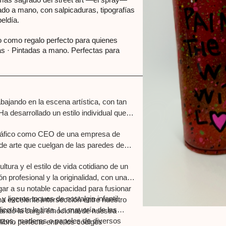
ado a mano, con salpicaduras, tipografías
eldía.
o como regalo perfecto para quienes
cas · Pintadas a mano. Perfectas para
ajando en la escena artística, con tan
Ha desarrollado un estilo individual que
gráfico como CEO de una empresa de
 de arte que cuelgan de las paredes de
ura y el estilo de vida cotidiano de un
n profesional y la originalidad, con una
ugar a su notable capacidad para fusionar
ligeros toques de nostalgia infantil.
una excelente intersección entre nuestro
ico hasta la tinta. La mayoría de las
ando la carga emocional de nuestra
enzos, maderas o papeles de diversos
librio perfecto entre los códigos