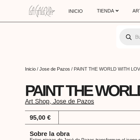
TIENDA
AR
INICIO
Inicio
/
Jose de Pazos
/ PAINT THE WORLD WITH LO
PAINT THE WORL
Art Shop
,
Jose de Pazos
95,00
€
Sobre la obra
Estas piezas de José de Pazos transforman el icono 